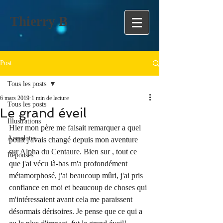
Thierry B
Post
Tous les posts
6 mars 2019
1 min de lecture
Tous les posts
Le grand éveil
Illustrations
Hier mon père me faisait remarquer a quel 
Anecdotes
point j'avais changé depuis mon aventure 
sur Alpha du Centaure. Bien sur , tout ce 
Réponses
que j'ai vécu là-bas m'a profondément 
métamorphosé, j'ai beaucoup mûri, j'ai pris 
confiance en moi et beaucoup de choses qui 
m'intéressaient avant cela me paraissent 
désormais dérisoires. Je pense que ce qui a 